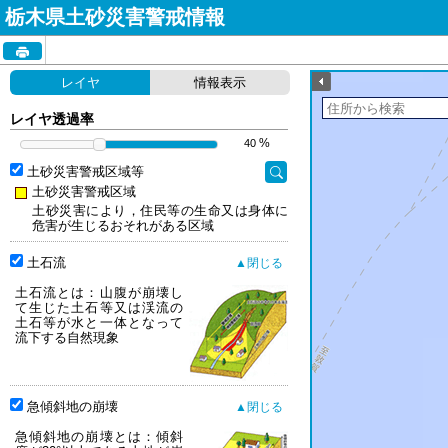
栃木県土砂災害警戒情報
HOME
レイヤ
情報表示
気象情報
レイヤ透過率
%
土砂災害危険度情報
土砂災害警戒区域等
土砂災害警戒区域
地区別危険度一覧
土砂災害により，住民等の生命又は身体に
危害が生じるおそれがある区域
土砂災害警戒区域マップ
土石流
土石流とは：山腹が崩壊し
解説
て生じた土石等又は渓流の
土石等が水と一体となって
流下する自然現象
急傾斜地の崩壊
急傾斜地の崩壊とは：傾斜